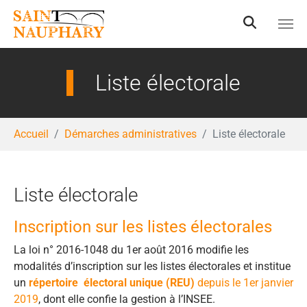
Aller au contenu principal
Liste électorale
Vous êtes ici:
Accueil
Démarches administratives
Liste électorale
Liste électorale
Inscription sur les listes électorales
La loi n° 2016-1048 du 1er août 2016 modifie les
modalités d’inscription sur les listes électorales et institue
un
répertoire
électoral unique (REU)
depuis le 1er janvier
2019
, dont elle confie la gestion à l’INSEE.