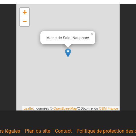
+
−
×
Mairie de Saint-Nauphary
Leaflet
| données ©
OpenStreetMap
/ODbL - rendu
OSM France
s légales
Plan du site
Contact
Politique de protection des